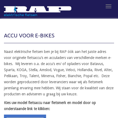
S
TOGG
k
i
p
t
o
ACCU VOOR E-BIKES
m
a
i
Naast elektrische fietsen ben je bij RAP óók aan het juiste adres
n
voor originele fietsaccu’s en acculaders van verschillende merken e-
c
bikes. Wij leveren o.a. de accu’s en/ of opladers voor Batavus,
o
Sparta, KOGA, Stella, Amslod, Vogue, Veloci, Hollandia, Rivel, Altec,
n
Pelikaan, Troy, Talent, Minerva, Fisher, Bianchie, Popal etc. Deze
t
worden geproduceerd door leveranciers waar wij als fietsmerk
e
jarenlang ervaring mee hebben. Wij staan voor de kwaliteit van deze
n
producten en adviseren u graag bij uw keuze.
t
Kies uw model fiets
accu naar fietsmerk en model door op
onderstaande link te klikken: