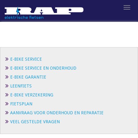
S
TOGG
k
i
p
t
o
m
a
E-BIKE SERVICE
i
n
E-BIKE SERVICE EN ONDERHOUD
c
E-BIKE GARANTIE
o
LEENFIETS
n
E-BIKE VERZEKERING
t
e
FIETSPLAN
n
AANVRAAG VOOR ONDERHOUD EN REPARATIE
t
VEEL GESTELDE VRAGEN