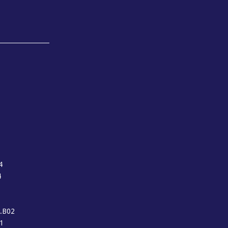
4
4
.B02
01