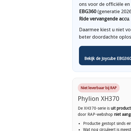
ons voor de officiële e
EBG360
(generatie 2026
Ride vervangende accu
.
Daarmee kiest u niet v
beter doordachte oplos
Bekijk de Joycube EBG36
Niet leverbaar bij RAP
Phylion XH370
De XH370-serie is
uit product
door RAP-webshop
niet aan
Productie gestopt sinds e
Wat nog circuleert is mees