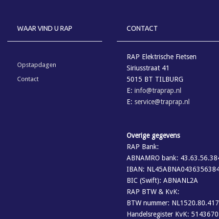
WAAR VIND U RAP
CONTACT
RAP Elektrische Fietsen
Opstapdagen
Siriusstraat 41
Contact
5015 BT TILBURG
E:
info@traprap.nl
E:
service@traprap.nl
Overige gegevens
RAP Bank:
ABNAMRO bank: 43.63.56.38
IBAN: NL45ABNA043635638
BIC (Swift): ABNANL2A
RAP BTW & KvK:
BTW nummer: NL1520.80.417
Handelsregister KvK: 514367