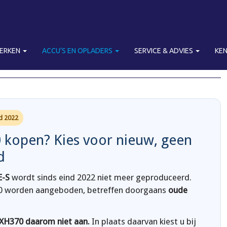
MERKEN
ACCU’S EN OPLADERS
SERVICE & ADVIES
KE
IKE ACCU KOPEN
nd 2022
 kopen? Kies voor nieuw, geen
d
E-S
wordt sinds eind 2022 niet meer geproduceerd.
370 worden aangeboden, betreffen doorgaans
oude
XH370 daarom niet aan.
In plaats daarvan kiest u bij