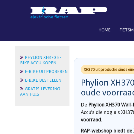
S
k
i
p
HOME
FIETS
t
PHYLION XH370 E-B
o
m
a
PHYLION XH370 E-
i
BIKE ACCU KOPEN
n
XH370 uit productie sinds ei
E-BIKE UITPROBEREN
c
o
E-BIKE BESTELLEN
Phylion XH370
n
GRATIS LEVERING
oude voorraa
t
AAN HUIS
e
De
Phylion XH370 Wall-
n
Accu’s die nog als XH
t
voorraad
.
RAP-webshop biedt de 