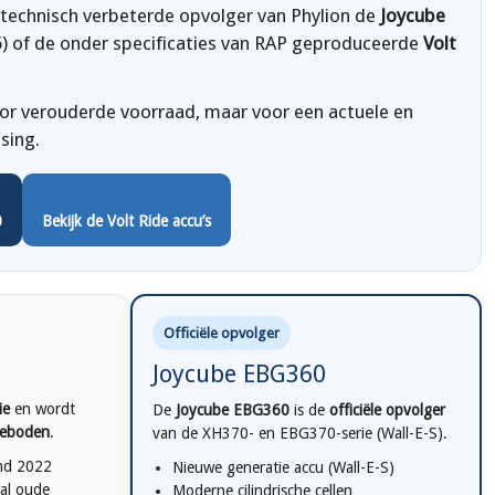
n technisch verbeterde opvolger van Phylion de
Joycube
) of de onder specificaties van RAP geproduceerde
Volt
oor verouderde voorraad, maar voor een actuele en
sing.
0
Bekijk de Volt Ride accu’s
Officiële opvolger
Joycube EBG360
ie
en wordt
De
Joycube EBG360
is de
officiële opvolger
geboden
.
van de XH370- en EBG370-serie (Wall-E-S).
ind 2022
Nieuwe generatie accu (Wall-E-S)
tal oude
Moderne cilindrische cellen