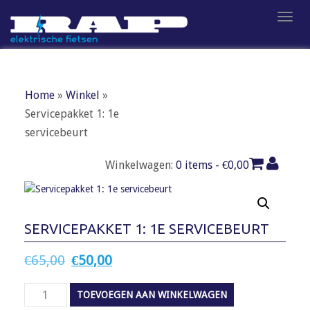
S
TOGG
k
i
p
t
o
Home
»
Winkel
»
m
Servicepakket 1: 1e
a
servicebeurt
i
n
Winkelwagen:
0 items -
€
0,00
c
o
n
t
SERVICEPAKKET 1: 1E SERVICEBEURT
e
n
Oorspronkelijke
Huidige
€
65,00
€
50,00
t
prijs
prijs
Servicepakket
TOEVOEGEN AAN WINKELWAGEN
was:
is:
1: