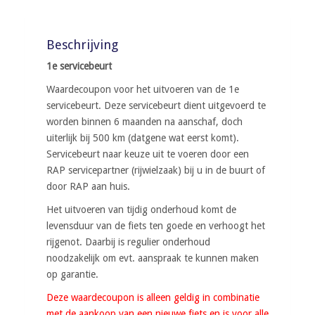
1e
€65,00.
€50,00.
servicebeurt
Beschrijving
aantal
1e servicebeurt
Waardecoupon voor het uitvoeren van de 1e
servicebeurt. Deze servicebeurt dient uitgevoerd te
worden binnen 6 maanden na aanschaf, doch
uiterlijk bij 500 km (datgene wat eerst komt).
Servicebeurt naar keuze uit te voeren door een
RAP servicepartner (rijwielzaak) bij u in de buurt of
door RAP aan huis.
Het uitvoeren van tijdig onderhoud komt de
levensduur van de fiets ten goede en verhoogt het
rijgenot. Daarbij is regulier onderhoud
noodzakelijk om evt. aanspraak te kunnen maken
op garantie.
Deze waardecoupon is alleen geldig in combinatie
met de aankoop van een nieuwe fiets en is voor alle