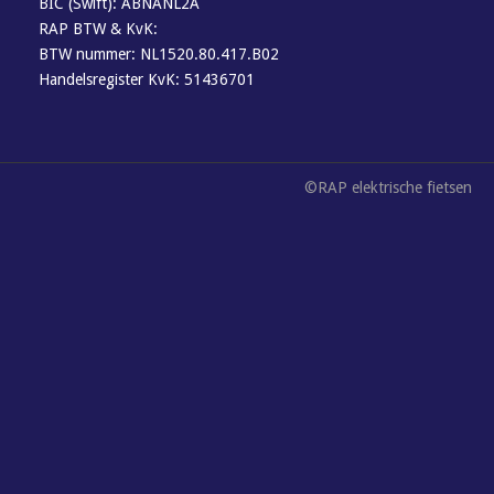
BIC (Swift): ABNANL2A
RAP BTW & KvK:
BTW nummer: NL1520.80.417.B02
Handelsregister KvK: 51436701
©RAP elektrische fietsen