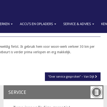
MERKEN
ACCU’S EN OPLADERS
SERVICE & ADVIES
KE
– PIETER
 geweldig fietst. Ik gebruik hem voor woon-werk verkeer 30 km per
cebeurt is verder prima verlopen en erg makkelijk.
“Over service gesproken” – Van Dijk
SERVICE