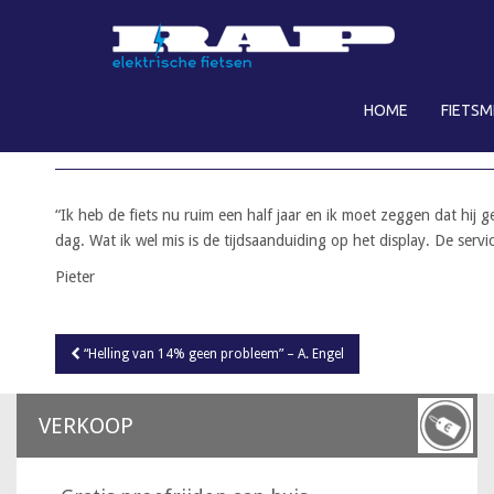
S
k
i
p
HOME
FIETS
t
“WOON-WERK VERKEER 30 KM PER DAG “ 
o
m
a
i
“Ik heb de fiets nu ruim een half jaar en ik moet zeggen dat hij
n
dag. Wat ik wel mis is de tijdsaanduiding op het display. De servi
c
Pieter
o
n
t
Bericht
“Helling van 14% geen probleem” – A. Engel
navigatie
e
n
t
VERKOOP