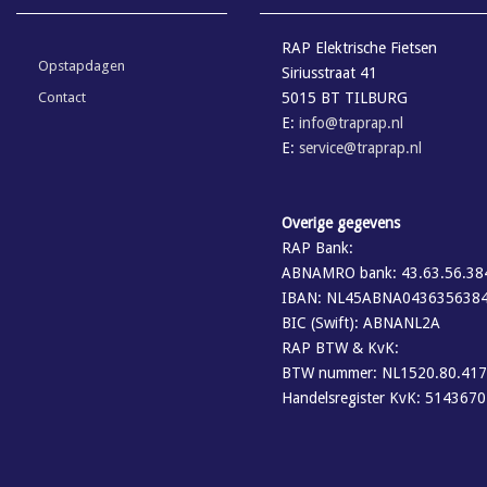
RAP Elektrische Fietsen
Opstapdagen
Siriusstraat 41
Contact
5015 BT TILBURG
E:
info@traprap.nl
E:
service@traprap.nl
Overige gegevens
RAP Bank:
ABNAMRO bank: 43.63.56.38
IBAN: NL45ABNA043635638
BIC (Swift): ABNANL2A
RAP BTW & KvK:
BTW nummer: NL1520.80.417
Handelsregister KvK: 514367