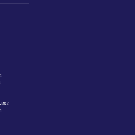
4
4
.B02
01