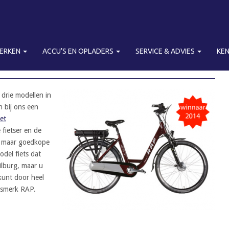
MERKEN
ACCU’S EN OPLADERS
SERVICE & ADVIES
KE
 drie modellen in
n bij ons een
et
 fietser en de
e, maar goedkope
odel fiets dat
ilburg, maar u
kunt door heel
itsmerk RAP.