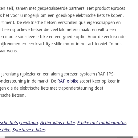
tsen zelf, samen met gespecialiseerde partners. Het productieproces
is het voor u mogelijk om een goedkope elektrische fiets te kopen.
rtiment. De elektrische fietsen verschillen qua eigenschappen en
nt een sportieve fietser die veel kilometers maakt en wilt u een
n mooie sportieve e-bike en een goede optie. Voor de veeleisende
hijfremmen en een krachtige stille motor in het achterwiel. In ons
naar wens.
 jarenlang rijplezier en een alom geprezen systeem (RAP IPS-
pondersteuning in de markt. De
RAP e-bike
scoort keer op keer in
gen die de elektrische fiets met trapondersteuning doet
ische fietsen!
ische fiets goedkoop
,
Actieradius e-bike
,
E-bike met middenmotor
,
-bike
,
Sportieve e-bikes