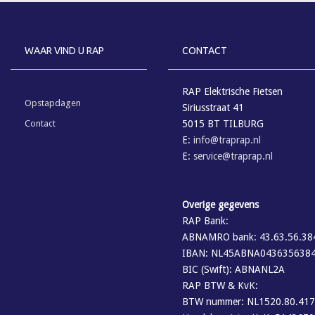
WAAR VIND U RAP
CONTACT
RAP Elektrische Fietsen
Opstapdagen
Siriusstraat 41
Contact
5015 BT TILBURG
E:
info@traprap.nl
E:
service@traprap.nl
Overige gegevens
RAP Bank:
ABNAMRO bank: 43.63.56.38
IBAN: NL45ABNA043635638
BIC (Swift): ABNANL2A
RAP BTW & KvK:
BTW nummer: NL1520.80.417