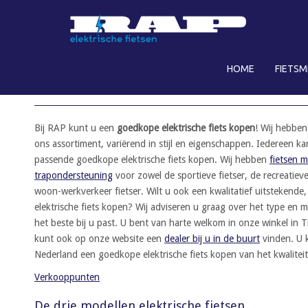
S
k
i
p
HOME
FIETS
t
GOEDKOPE ELEKTRISCHE FIETS KOPEN
o
m
a
Bij RAP kunt u een
goedkope elektrische fiets kopen
! Wij hebben
i
ons assortiment, variërend in stijl en eigenschappen. Iedereen ka
n
passende goedkope elektrische fiets kopen. Wij hebben
fietsen m
c
trapondersteuning
voor zowel de sportieve fietser, de recreatieve
o
woon-werkverkeer fietser. Wilt u ook een kwalitatief uitstekend
n
elektrische fiets kopen? Wij adviseren u graag over het type en m
t
het beste bij u past. U bent van harte welkom in onze winkel in T
e
kunt ook op onze website een
dealer bij u in de buurt
vinden. U 
n
Nederland een goedkope elektrische fiets kopen van het kwalite
t
Verkooppunten
De drie modellen elektrische fietsen