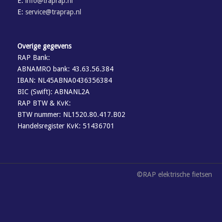
E:
info@traprap.nl
E:
service@traprap.nl
Overige gegevens
RAP Bank:
ABNAMRO bank: 43.63.56.384
IBAN: NL45ABNA0436356384
BIC (Swift): ABNANL2A
RAP BTW & KvK:
BTW nummer: NL1520.80.417.B02
Handelsregister KvK: 51436701
©RAP elektrische fietsen