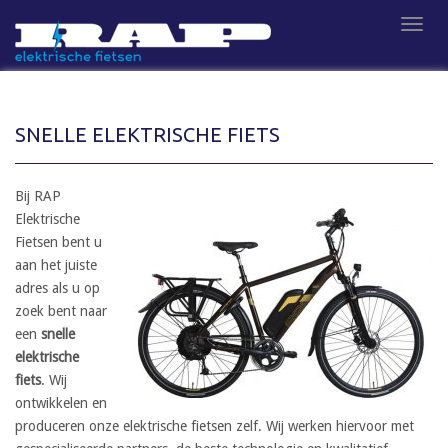
S
TOGG
k
i
p
t
o
SNELLE ELEKTRISCHE FIETS
m
a
i
Bij RAP
n
Elektrische
c
Fietsen bent u
o
aan het juiste
n
adres als u op
t
zoek bent naar
e
een
snelle
n
elektrische
t
fiets
. Wij
ontwikkelen en
produceren onze elektrische fietsen zelf. Wij werken hiervoor met