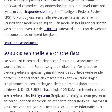
gespecialiseerde partners, de beste technologie en kwalitatief
hoogwaardige merken. Wij onderscheiden ons in de markt met ons
systeem voor
trapondersteuning
, het Intelligent Pedelec System
(IPS). U kunt bij ons een snelle elektrische fiets aanschaffen in
verschillende modellen en stijlen. Eén model in het bijzonder lichten
we hieronder even uit: de
SUBURB
. Uiteraard kunt u op de website
het complete assortiment bekijken.
Bekijk ons assortiment
SUBURB: een snelle elektrische fiets
De SUBURB is een snelle elektrische fiets in ons assortiment en
wordt geleverd met Europese typegoedkeuring. De sportieve
trekking e-bike is speciaal gemaakt voor de sportieve veeleisende
fietser. Dit model snelle elektrische fiets kent 24 versnellingen,
schijfremmen en een krachtige stille motor met vrijloop in het
achterwiel. De SUBURB behaalt “ruim” 25 KM/h en is met recht een
snelle e-bike! Het
IPS-systeem
(trapkrachtmeting) is alom geprezen
en zorgt voor een vloeiende en efficiënte ondersteuning. Daarnaast
zorgt het voor een grote actieradius. Wilt u meer informatie over